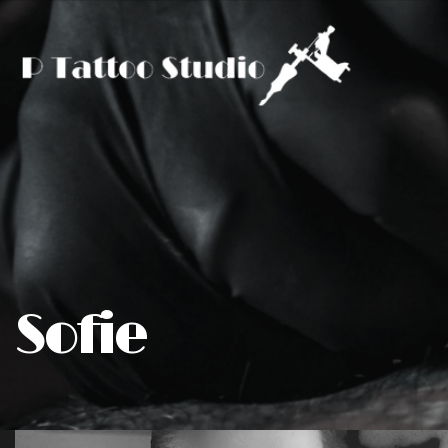
Gå
til
hovedindhold
Sofie