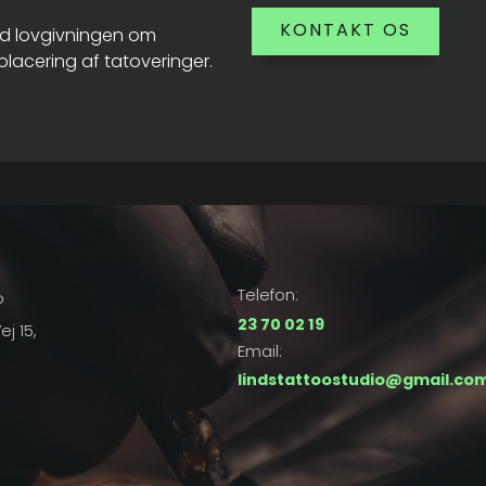
KONTAKT OS
 ud lovgivningen om
lacering af tatoveringer.
Telefon:
o
23 70 02 19
j 15,
Email:
lindstattoostudio@gmail.co