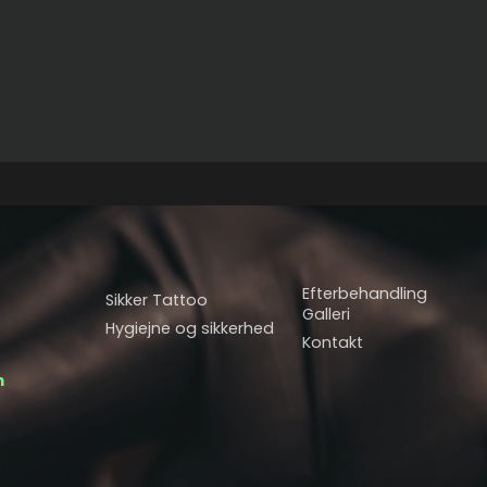
Efterbehandling
Sikker Tattoo
Galleri
Hygiejne og sikkerhed
Kontakt
m